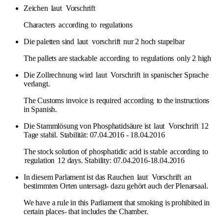
Zeichen
laut
Vorschrift
Characters
according
to
regulations
Die paletten sind
laut
vorschrift
nur 2 hoch stapelbar
The pallets are stackable
according
to
regulations
only 2 high
Die Zollrechnung wird
laut
Vorschrift
in spanischer Sprache
verlangt.
The Customs invoice is required
according
to the instructions
in Spanish.
Die Stammlösung von Phosphatidsäure ist
laut
Vorschrift
12
Tage stabil. Stabilität: 07.04.2016 - 18.04.2016
The stock solution of phosphatidic acid is stable
according
to
regulation
12 days. Stability: 07.04.2016-18.04.2016
In diesem Parlament ist das Rauchen
laut
Vorschrift
an
bestimmten Orten untersagt- dazu gehört auch der Plenarsaal.
We have a rule in this Parliament that smoking is prohibited in
certain places- that includes the Chamber.