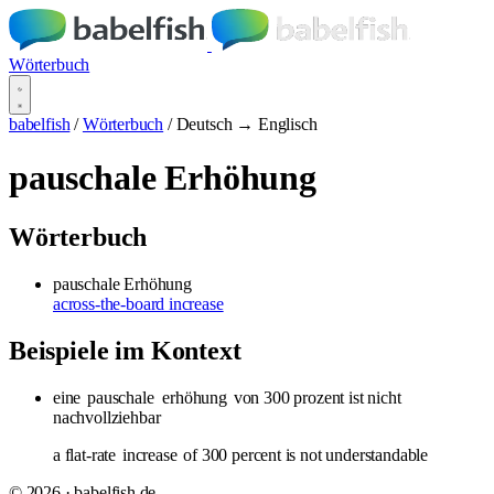
Wörterbuch
babelfish
/
Wörterbuch
/
Deutsch → Englisch
pauschale Erhöhung
Wörterbuch
pauschale Erhöhung
across-the-board increase
Beispiele im Kontext
eine
pauschale
erhöhung
von 300 prozent ist nicht
nachvollziehbar
a flat-rate
increase
of 300 percent is not understandable
© 2026 · babelfish.de