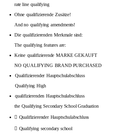
rate line
qualifying
Ohne
qualifizierende
Zusätze!
And no
qualifying
amendments!
Die
qualifizierenden
Merkmale sind:
The
qualifying
features are:
Keine
qualifizierende
MARKE GEKAUFT
NO
QUALIFYING
BRAND PURCHASED
Qualifizierender
Hauptschulabschluss
Qualifying
High
qualifizierenden
Hauptschulabschluss
the
Qualifying
Secondary School Graduation

Qualifizierender
Hauptschulabschluss

Qualifying
secondary school