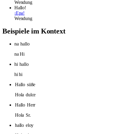
Wendung
Hallo!
¡Epa!
Wendung
Beispiele im Kontext
na
hallo
na Hi
hi
hallo
hi hi
Hallo
süße
Hola
dulce
Hallo
Herr
Hola
Sr.
hallo
eloy