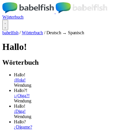
Wörterbuch
babelfish
/
Wörterbuch
/
Deutsch → Spanisch
Hallo!
Wörterbuch
Hallo!
¡Hola!
Wendung
Hallo?!
¡¿Oiga?!
Wendung
Hallo!
¡Diga!
Wendung
Hallo?
¿Dígame?