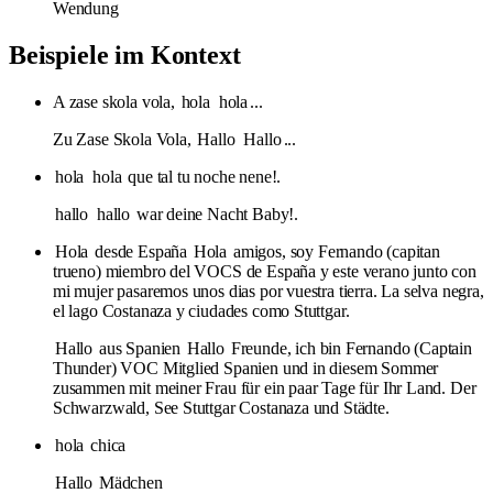
Wendung
Beispiele im Kontext
A zase skola vola,
hola
hola
...
Zu Zase Skola Vola,
Hallo
Hallo
...
hola
hola
que tal tu noche nene!.
hallo
hallo
war deine Nacht Baby!.
Hola
desde España
Hola
amigos, soy Fernando (capitan
trueno) miembro del VOCS de España y este verano junto con
mi mujer pasaremos unos dias por vuestra tierra. La selva negra,
el lago Costanaza y ciudades como Stuttgar.
Hallo
aus Spanien
Hallo
Freunde, ich bin Fernando (Captain
Thunder) VOC Mitglied Spanien und in diesem Sommer
zusammen mit meiner Frau für ein paar Tage für Ihr Land. Der
Schwarzwald, See Stuttgar Costanaza und Städte.
hola
chica
Hallo
Mädchen