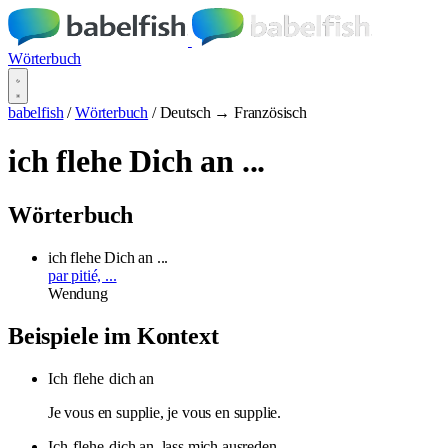
Wörterbuch
babelfish
/
Wörterbuch
/
Deutsch → Französisch
ich flehe Dich an ...
Wörterbuch
ich flehe Dich an ...
par pitié, ...
Wendung
Beispiele im Kontext
Ich
flehe
dich an
Je vous en supplie, je vous en supplie.
Ich
flehe
dich an, lass mich ausreden.