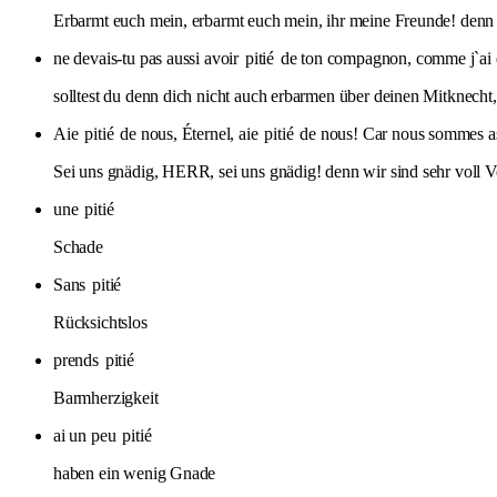
Erbarmt euch mein, erbarmt euch mein, ihr meine Freunde! denn 
ne devais-tu pas aussi avoir
pitié
de ton compagnon, comme j`ai
solltest du denn dich nicht auch erbarmen über deinen Mitknecht
Aie
pitié
de nous, Éternel, aie
pitié
de nous! Car nous sommes ass
Sei uns gnädig, HERR, sei uns gnädig! denn wir sind sehr voll V
une
pitié
Schade
Sans
pitié
Rücksichtslos
prends
pitié
Barmherzigkeit
ai un peu
pitié
haben ein wenig Gnade