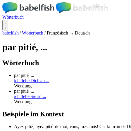
Wörterbuch
babelfish
/
Wörterbuch
/
Französisch → Deutsch
par pitié, ...
Wörterbuch
par pitié, ...
ich flehe Dich an ...
Wendung
par pitié, ...
ich flehe Sie an ...
Wendung
Beispiele im Kontext
Ayez
pitié
, ayez
pitié
de moi, vous, mes amis! Car la main de Di