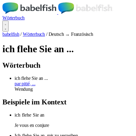
Wörterbuch
babelfish
/
Wörterbuch
/
Deutsch → Französisch
ich flehe Sie an ...
Wörterbuch
ich flehe Sie an ...
par pitié, ...
Wendung
Beispiele im Kontext
ich
flehe
Sie an
Je vous en conjure
Ich
flehe
Sie an, mir zu verzeihen.