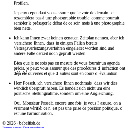
Profilen.
Je peux cependant vous assurer que le vote de demain ne
ressemblera pas à une photographie trouble, comme pourrait
sembler le présager le débat de ce soir, mais à une photographie
bien nette.
Ich kann Ihnen zwar keinen genauen Zeitplan nennen, aber ich
versichere
Ihnen,
dass
in einigen Fällen bereits
Vertragsverletzungsverfahren eingeleitet worden sind und
andere Fälle derzeit noch geprüft werden.
Bien que je ne sois pas en mesure de vous fournir un agenda
précis, je peux vous assurer que des procédures d' infraction ont
déjà été ouvertes et que d' autres sont en cours d' évaluation.
Herr Posselt, ich
versichere
Ihnen nochmals,
dass
wir dies
wirklich überprüft haben. Es handelt sich nicht um eine
politische Stellungnahme, sondern um eine Angleichung.
Oui, Monsieur Posselt, encore une fois, je vous l' assure, on a
vraiment vérifié: ce n' est pas une prise de position politique, c'
est une harmonisation.
© 2026 · babelfish.de