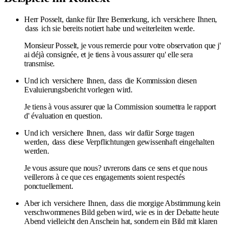
Herr Posselt, danke für Ihre Bemerkung, ich
versichere
Ihnen,
dass
ich sie bereits notiert habe und weiterleiten werde.
Monsieur Posselt, je vous remercie pour votre observation que j'
ai déjà consignée, et je tiens à vous assurer qu' elle sera
transmise.
Und ich
versichere
Ihnen,
dass
die Kommission diesen
Evaluierungsbericht vorlegen wird.
Je tiens à vous assurer que la Commission soumettra le rapport
d' évaluation en question.
Und ich
versichere
Ihnen,
dass
wir dafür Sorge tragen
werden,
dass
diese Verpflichtungen gewissenhaft eingehalten
werden.
Je vous assure que nous? uvrerons dans ce sens et que nous
veillerons à ce que ces engagements soient respectés
ponctuellement.
Aber ich
versichere
Ihnen,
dass
die morgige Abstimmung kein
verschwommenes Bild geben wird, wie es in der Debatte heute
Abend vielleicht den Anschein hat, sondern ein Bild mit klaren