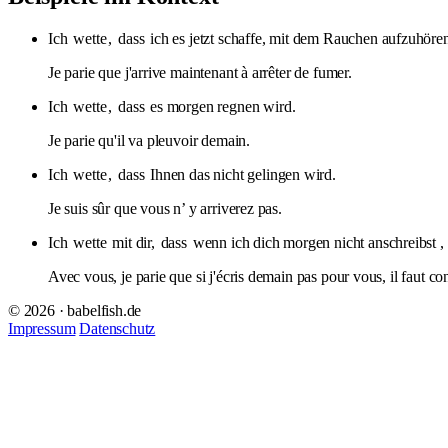
Ich
wette
,
dass
ich es jetzt schaffe, mit dem Rauchen aufzuhöre
Je parie que j'arrive maintenant à arrêter de fumer.
Ich
wette
,
dass
es morgen regnen wird.
Je parie qu'il va pleuvoir demain.
Ich
wette
,
dass
Ihnen das nicht gelingen wird.
Je suis sûr que vous n’ y arriverez pas.
Ich
wette
mit dir,
dass
wenn ich dich morgen nicht anschreibst , 
Avec vous, je parie que si j'écris demain pas pour vous, il faut co
© 2026 · babelfish.de
Impressum
Datenschutz