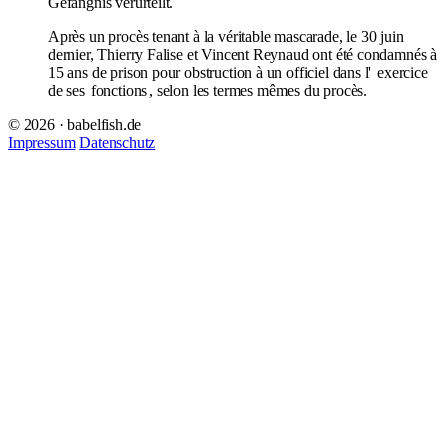
Gefängnis verurteilt.
Après un procès tenant à la véritable mascarade, le 30 juin
dernier, Thierry Falise et Vincent Reynaud ont été condamnés à
15 ans de prison pour obstruction à un officiel dans l'
exercice
de ses
fonctions
, selon les termes mêmes du procès.
© 2026 · babelfish.de
Impressum
Datenschutz