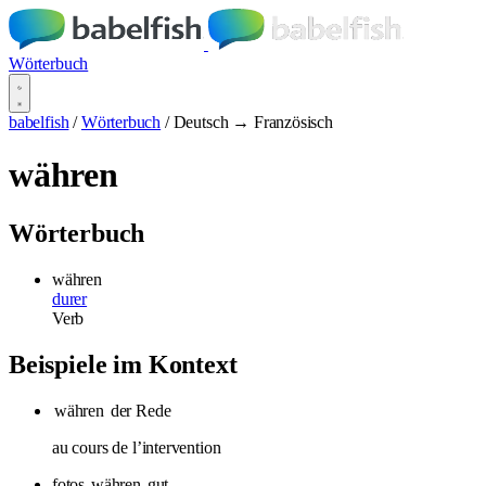
Wörterbuch
babelfish
/
Wörterbuch
/
Deutsch → Französisch
währen
Wörterbuch
währen
durer
Verb
Beispiele im Kontext
währen
der Rede
au cours de l’intervention
fotos
währen
gut