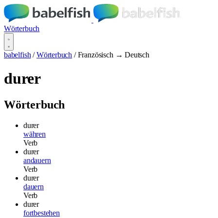
Wörterbuch
babelfish
/
Wörterbuch
/
Französisch → Deutsch
durer
Wörterbuch
durer
währen
Verb
durer
andauern
Verb
durer
dauern
Verb
durer
fortbestehen