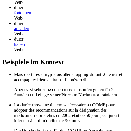
Verb
durer
fortdauern
Verb
durer
anhalten
Verb
durer
halten
Verb
Beispiele im Kontext
Mais c’est très
dur
, je dois aller shopping
durant
2 heures et
acompagner Pière au train à l’après-midi…
Aber es ist sehr schwer, ich muss einkaufen gehen für 2
Stunden und einige seiner Piere am Nachmittag trainieren ...
La
durée
moyenne du temps nécessaire au COMP pour
adopter des recommandations sur la désignation des
médicaments orphelins en 2002 etait de 59 jours, ce qui est
inférieur à la
durée
cible de 90 jours.
Die Durchschnittszeit für den COMP zur Ausgabe von