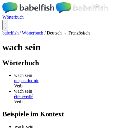
Wörterbuch
babelfish
/
Wörterbuch
/
Deutsch → Französisch
wach sein
Wörterbuch
wach sein
ne pas dormir
Verb
wach sein
être éveillé
Verb
Beispiele im Kontext
wach
sein