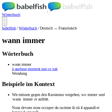
Wörterbuch
babelfish
/
Wörterbuch
/
Deutsch → Französisch
wann immer
Wörterbuch
wann immer
à quelque moment que ce soit
Wendung
Beispiele im Kontext
Wir müssen gegen den Rassismus vorgehen, wo
immer
und
wann
immer
er auftritt.
Nous devons nous occuper du racisme là où il apparaît et