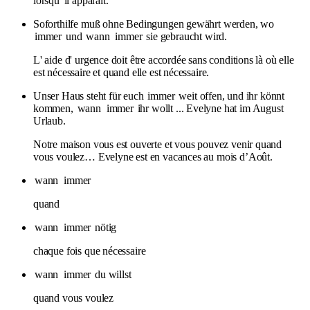
lorsqu' il apparaît.
Soforthilfe muß ohne Bedingungen gewährt werden, wo
immer
und
wann
immer
sie gebraucht wird.
L' aide d' urgence doit être accordée sans conditions là où elle
est nécessaire et quand elle est nécessaire.
Unser Haus steht für euch
immer
weit offen, und ihr könnt
kommen,
wann
immer
ihr wollt ... Evelyne hat im August
Urlaub.
Notre maison vous est ouverte et vous pouvez venir quand
vous voulez… Evelyne est en vacances au mois d’Août.
wann
immer
quand
wann
immer
nötig
chaque fois que nécessaire
wann
immer
du willst
quand vous voulez