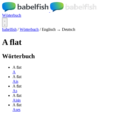
Wörterbuch
babelfish
/
Wörterbuch
/
Englisch → Deutsch
A flat
Wörterbuch
A flat
A
A flat
Ais
A flat
As
A flat
Aisis
A flat
Ases