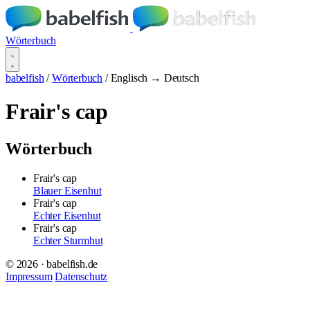
Wörterbuch
babelfish
/
Wörterbuch
/
Englisch → Deutsch
Frair's cap
Wörterbuch
Frair's cap
Blauer Eisenhut
Frair's cap
Echter Eisenhut
Frair's cap
Echter Sturmhut
© 2026 · babelfish.de
Impressum
Datenschutz