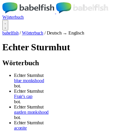
Wörterbuch
babelfish
/
Wörterbuch
/
Deutsch → Englisch
Echter Sturmhut
Wörterbuch
Echter Sturmhut
blue monkshood
bot.
Echter Sturmhut
Frair's cap
bot.
Echter Sturmhut
garden monkshood
bot.
Echter Sturmhut
aconite