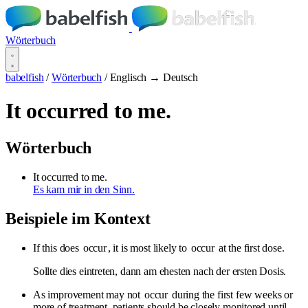
Wörterbuch
babelfish
/
Wörterbuch
/
Englisch → Deutsch
It occurred to me.
Wörterbuch
It occurred to me.
Es kam mir in den Sinn.
Beispiele im Kontext
If this does
occur
, it is most likely to
occur
at the first dose.
Sollte dies eintreten, dann am ehesten nach der ersten Dosis.
As improvement may not
occur
during the first few weeks or
more of treatment, patients should be closely monitored until