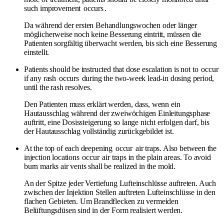
such improvement
occurs
.
Da während der ersten Behandlungswochen oder länger
möglicherweise noch keine Besserung eintritt, müssen die
Patienten sorgfältig überwacht werden, bis sich eine Besserung
einstellt.
Patients should be instructed that dose escalation is not to
occur
if any rash
occurs
during the two-week lead-in dosing period,
until the rash resolves.
Den Patienten muss erklärt werden, dass, wenn ein
Hautausschlag während der zweiwöchigen Einleitungsphase
auftritt, eine Dosissteigerung so lange nicht erfolgen darf, bis
der Hautausschlag vollständig zurückgebildet ist.
At the top of each deepening
occur
air traps. Also between the
injection locations
occur
air traps in the plain areas. To avoid
burn marks air vents shall be realized in the mold.
An der Spitze jeder Vertiefung Lufteinschlüsse auftreten. Auch
zwischen der Injektion Stellen auftreten Lufteinschlüsse in den
flachen Gebieten. Um Brandflecken zu vermeiden
Belüftungsdüsen sind in der Form realisiert werden.