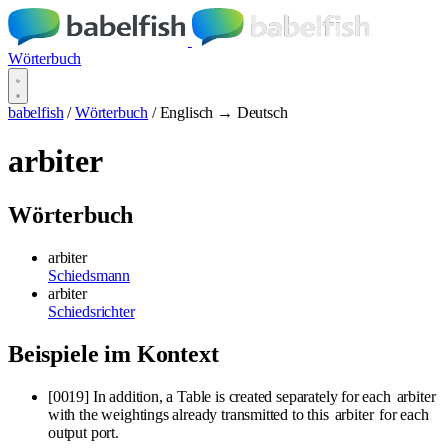
Wörterbuch
babelfish
/
Wörterbuch
/
Englisch → Deutsch
arbiter
Wörterbuch
arbiter
Schiedsmann
arbiter
Schiedsrichter
Beispiele im Kontext
[0019] In addition, a Table is created separately for each
arbiter
with the weightings already transmitted to this
arbiter
for each
output port.