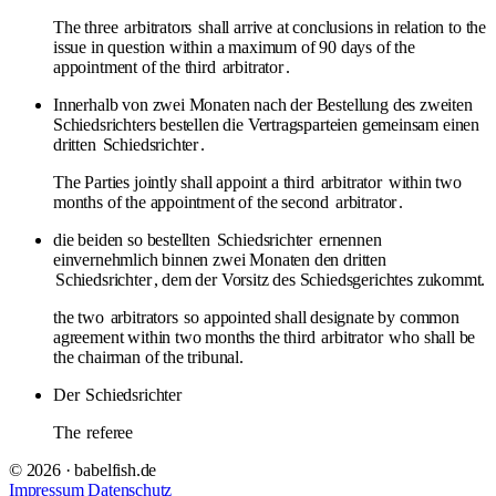
The three
arbitrators
shall arrive at conclusions in relation to the
issue in question within a maximum of 90 days of the
appointment of the third
arbitrator
.
Innerhalb von zwei Monaten nach der Bestellung des zweiten
Schiedsrichters bestellen die Vertragsparteien gemeinsam einen
dritten
Schiedsrichter
.
The Parties jointly shall appoint a third
arbitrator
within two
months of the appointment of the second
arbitrator
.
die beiden so bestellten
Schiedsrichter
ernennen
einvernehmlich binnen zwei Monaten den dritten
Schiedsrichter
, dem der Vorsitz des Schiedsgerichtes zukommt.
the two
arbitrators
so appointed shall designate by common
agreement within two months the third
arbitrator
who shall be
the chairman of the tribunal.
Der
Schiedsrichter
The
referee
© 2026 · babelfish.de
Impressum
Datenschutz