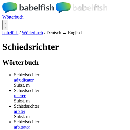
Wörterbuch
babelfish
/
Wörterbuch
/
Deutsch → Englisch
Schiedsrichter
Wörterbuch
Schiedsrichter
adjudicator
Subst.
m
Schiedsrichter
referee
Subst.
m
Schiedsrichter
arbiter
Subst.
m
Schiedsrichter
arbitrator