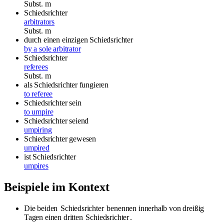
Subst.
m
Schiedsrichter
arbitrators
Subst.
m
durch einen einzigen Schiedsrichter
by a sole arbitrator
Schiedsrichter
referees
Subst.
m
als Schiedsrichter fungieren
to referee
Schiedsrichter sein
to umpire
Schiedsrichter seiend
umpiring
Schiedsrichter gewesen
umpired
ist Schiedsrichter
umpires
Beispiele im Kontext
Die beiden
Schiedsrichter
benennen innerhalb von dreißig
Tagen einen dritten
Schiedsrichter
.