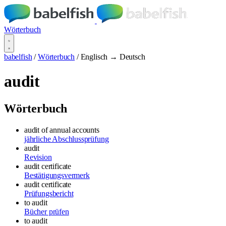
Wörterbuch
babelfish
/
Wörterbuch
/
Englisch → Deutsch
audit
Wörterbuch
audit of annual accounts
jährliche Abschlussprüfung
audit
Revision
audit certificate
Bestätigungsvermerk
audit certificate
Prüfungsbericht
to audit
Bücher prüfen
to audit