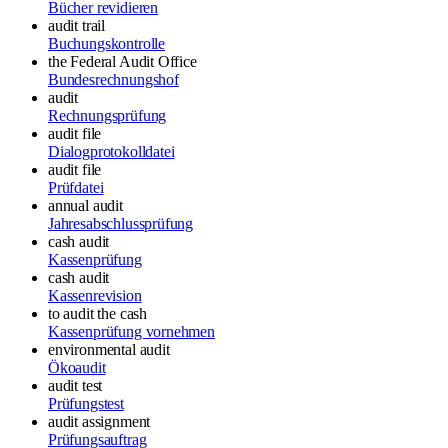
Bücher revidieren
audit trail
Buchungskontrolle
the Federal Audit Office
Bundesrechnungshof
audit
Rechnungsprüfung
audit file
Dialogprotokolldatei
audit file
Prüfdatei
annual audit
Jahresabschlussprüfung
cash audit
Kassenprüfung
cash audit
Kassenrevision
to audit the cash
Kassenprüfung vornehmen
environmental audit
Ökoaudit
audit test
Prüfungstest
audit assignment
Prüfungsauftrag