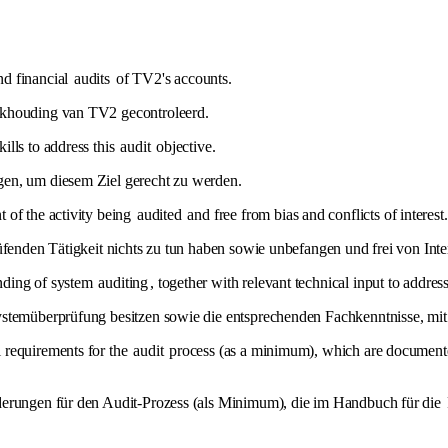
d financial
audits
of TV2's accounts.
ekhouding van TV2 gecontroleerd.
lls to address this
audit
objective.
gen, um diesem Ziel gerecht zu werden.
 of the activity being
audited
and free from bias and conflicts of interest.
üfenden Tätigkeit nichts zu tun haben sowie unbefangen und frei von Inte
nding of system
auditing
, together with relevant technical input to addres
ystemüberprüfung besitzen sowie die entsprechenden Fachkenntnisse, mit 
 requirements for the
audit
process (as a minimum), which are document
derungen für den Audit-Prozess (als Minimum), die im Handbuch für die