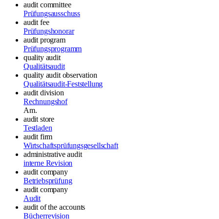
audit committee
Prüfungsausschuss
audit fee
Prüfungshonorar
audit program
Prüfungsprogramm
quality audit
Qualitätsaudit
quality audit observation
Qualitätsaudit-Feststellung
audit division
Rechnungshof
Am.
audit store
Testladen
audit firm
Wirtschaftsprüfungsgesellschaft
administrative audit
interne Revision
audit
company
Betriebsprüfung
audit
company
Audit
audit
of the accounts
Bücherrevision