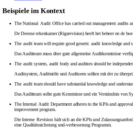
Beispiele im Kontext
The National
Audit
Office has carried out management
audits
an
De Deense rekenkamer (Rigsrevision) heeft het beheer en de bo
The
audit
team will require good generic
audit
knowledge and ski
Das Auditteam muss über gute allgemeine Auditkenntnisse verfü
The
audit
system,
audit
body and auditors should be independent
Auditsystem, Auditstelle und Auditoren sollten mit der zu überpr
The
audit
team should have substantial knowledge and understa
Das Auditteam sollte gute Kenntnisse und ein Verständnis von S
The Internal
Audit
Department adheres to the KPIs and approval
improvement program.
Die Interne
Revision
hält sich an die KPIs und Zulassungsanfor
eine Qualitätssicherung und-verbesserung Programm.