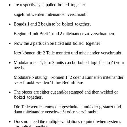
are respectively supplied
bolted
together
zugeführt werden miteinander
verschraubt
Boards 1 and 2 begin to be
bolted
together
.
Beginnt damit Brett 1 und 2 miteinander zu
verschrauben
.
Now the 2 parts can be fitted and
bolted
together
.
Jetzt können die 2 Teile montiert und miteinander
verschraubt
.
Modular use – 1, 2 or 3 units can be
bolted
together
to ? t your
needs
Modulare Nutzung – können 1, 2 oder 3 Einheiten miteinander
verschraubt
werden? t Ihre Bedürfnisse
The pieces are either cut and/or stamped and then welded or
bolted
together
.
Die Teile werden entweder geschnitten und/oder gestanzt und
dann miteinander verschweißt oder
verschraubt
.
Does not need the multiple validations required when systems
are
bolted
together