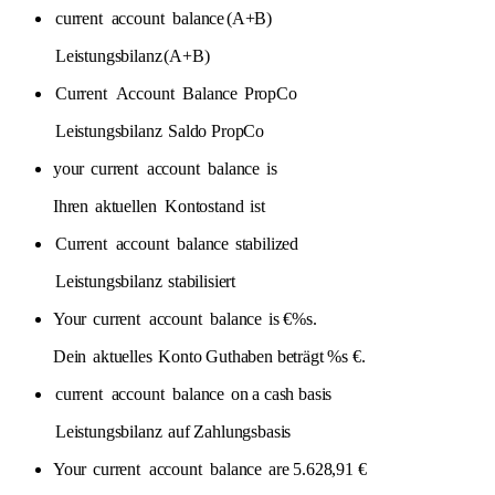
current
account
balance
(A+B)
Leistungsbilanz
(A+B)
Current
Account
Balance
PropCo
Leistungsbilanz
Saldo PropCo
your
current
account
balance
is
Ihren
aktuellen
Kontostand
ist
Current
account
balance
stabilized
Leistungsbilanz
stabilisiert
Your
current
account
balance
is €%s.
Dein
aktuelles
Konto Guthaben beträgt %s €.
current
account
balance
on a cash basis
Leistungsbilanz
auf Zahlungsbasis
Your
current
account
balance
are 5.628,91 €