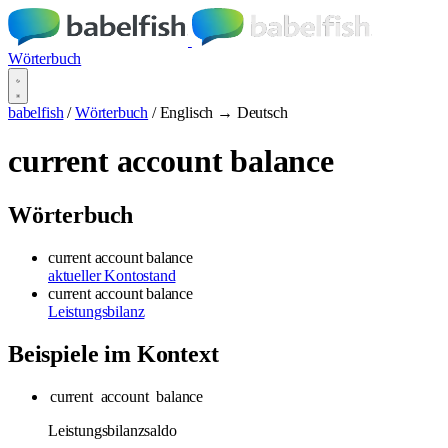
Wörterbuch
babelfish
/
Wörterbuch
/
Englisch → Deutsch
current account balance
Wörterbuch
current account balance
aktueller Kontostand
current account balance
Leistungsbilanz
Beispiele im Kontext
current
account
balance
Leistungsbilanzsaldo