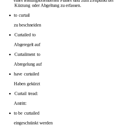
eines leistungsorientierten Planes sind zum Zeitpunkt der
Kürzung
oder Abgeltung zu erfassen.
to
curtail
zu beschneiden
Curtailed
to
Abgeregelt auf
Curtailment
to
Abregelung auf
have
curtailed
Haben gekürzt
Curtail
tread:
Antritt:
to be
curtailed
eingeschränkt werden