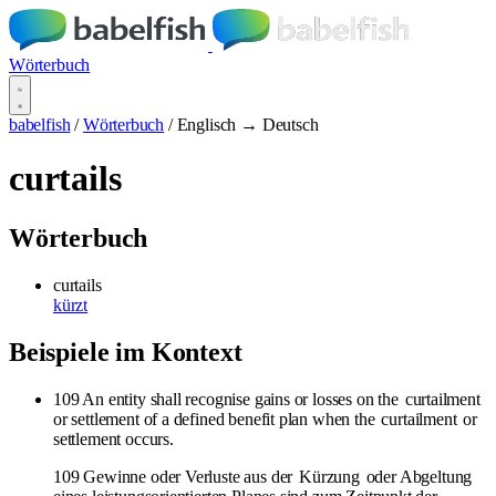
Wörterbuch
babelfish
/
Wörterbuch
/
Englisch → Deutsch
curtails
Wörterbuch
curtails
kürzt
Beispiele im Kontext
109 An entity shall recognise gains or losses on the
curtailment
or settlement of a defined benefit plan when the
curtailment
or
settlement occurs.
109 Gewinne oder Verluste aus der
Kürzung
oder Abgeltung