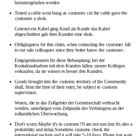
heruntergeladen werden
Tested a cable went bang as
customer
cut the cable gave the
customer
a shok.
Getestet ein Kabel ging Knall als Kunde das Kabel
abgeschnitten gab dem Kunden eine shok.
Obligingness for this claim, when contacting the
customer
fall
to our sale colleagues since they better know the
customer
.
Entgegenkommen für diese Behauptung, bei der
Kontaktaufnahme mit dem Kunden fallen, unsere Kollegen
verkaufen, da sie wissen es besser den Kunden.
Goods brought into the
customs
territory of the Community
shall, from the time of their entry, be subject to
customs
supervision.
Waren, die in das Zollgebiet der Gemeinschaft verbracht
werden, unterliegen vom Zeitpunkt des Verbringens an der
zollamtlichen Überwachung.
Don't worry.Maybe it's in
customs
?!I am not sure,but it's also a
probability and delay.Sometims
customs
check the
international packets and it will take 5-10 days. Please just wait