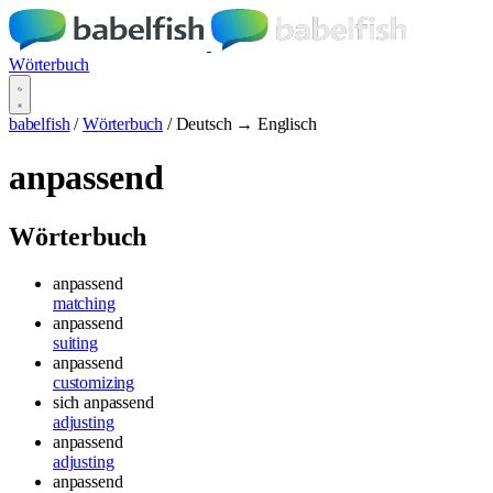
Wörterbuch
babelfish
/
Wörterbuch
/
Deutsch → Englisch
anpassend
Wörterbuch
anpassend
matching
anpassend
suiting
anpassend
customizing
sich anpassend
adjusting
anpassend
adjusting
anpassend