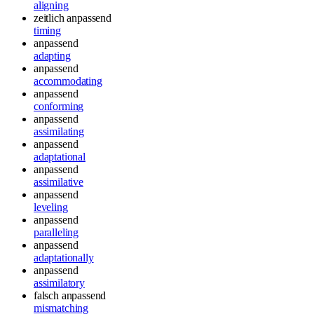
aligning
zeitlich anpassend
timing
anpassend
adapting
anpassend
accommodating
anpassend
conforming
anpassend
assimilating
anpassend
adaptational
anpassend
assimilative
anpassend
leveling
anpassend
paralleling
anpassend
adaptationally
anpassend
assimilatory
falsch anpassend
mismatching