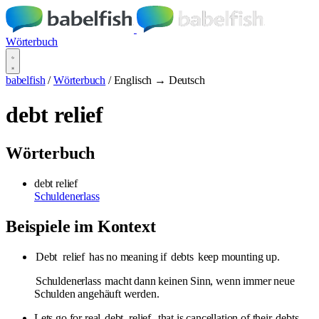
Wörterbuch
babelfish
/
Wörterbuch
/
Englisch → Deutsch
debt relief
Wörterbuch
debt relief
Schuldenerlass
Beispiele im Kontext
Debt
relief
has no meaning if
debts
keep mounting up.
Schuldenerlass
macht dann keinen Sinn, wenn immer neue
Schulden angehäuft werden.
Lets go for real
debt
relief
, that is cancellation of their
debts
.