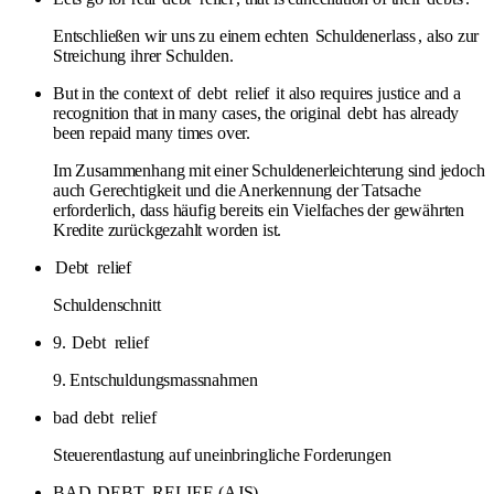
Entschließen wir uns zu einem echten
Schuldenerlass
, also zur
Streichung ihrer Schulden.
But in the context of
debt
relief
it also requires justice and a
recognition that in many cases, the original
debt
has already
been repaid many times over.
Im Zusammenhang mit einer Schuldenerleichterung sind jedoch
auch Gerechtigkeit und die Anerkennung der Tatsache
erforderlich, dass häufig bereits ein Vielfaches der gewährten
Kredite zurückgezahlt worden ist.
Debt
relief
Schuldenschnitt
9.
Debt
relief
9. Entschuldungsmassnahmen
bad
debt
relief
Steuerentlastung auf uneinbringliche Forderungen
BAD
DEBT
RELIEF
(AJS)