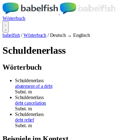
Wörterbuch
babelfish
/
Wörterbuch
/
Deutsch → Englisch
Schuldenerlass
Wörterbuch
Schuldenerlass
abatement of a debt
Subst.
m
Schuldenerlass
debt cancelation
Subst.
m
Schuldenerlass
debt relief
Subst.
m
Beispiele im Kontext