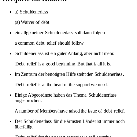
a)
Schuldenerlass
(a) Waiver of
debt
ein allgemeiner
Schuldenerlass
soll dann folgen
a common
debt
relief
should follow
Schuldenerlass
ist ein guter Anfang, aber nicht mehr.
Debt
relief
is a good beginning. But that is all it is.
Im Zentrum der benötigten Hilfe steht der
Schuldenerlass
.
Debt
relief
is at the heart of the support we need.
Einige Abgeordnete haben das Thema
Schuldenerlass
angesprochen.
A number of Members have raised the issue of
debt
relief
.
Der
Schuldenerlass
für die ärmsten Länder ist immer noch
überfällig.