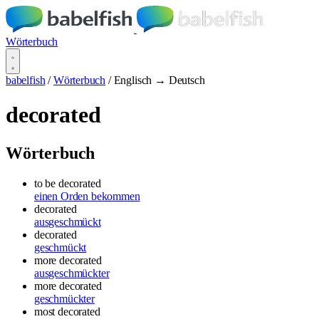
Wörterbuch
babelfish
/
Wörterbuch
/
Englisch → Deutsch
decorated
Wörterbuch
to be decorated
einen Orden bekommen
decorated
ausgeschmückt
decorated
geschmückt
more decorated
ausgeschmückter
more decorated
geschmückter
most decorated