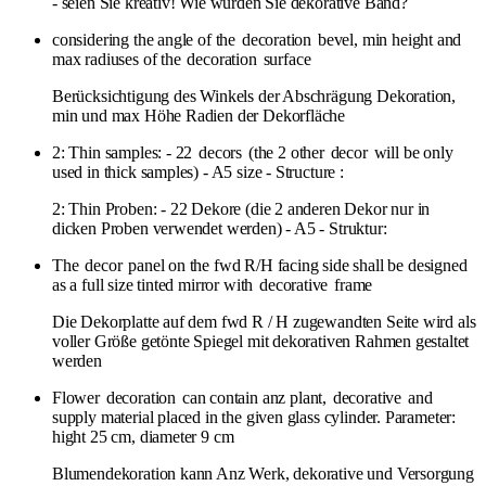
- seien Sie kreativ! Wie würden Sie dekorative Band?
considering the angle of the
decoration
bevel, min height and
max radiuses of the
decoration
surface
Berücksichtigung des Winkels der Abschrägung Dekoration,
min und max Höhe Radien der Dekorfläche
2: Thin samples: - 22
decors
(the 2 other
decor
will be only
used in thick samples) - A5 size - Structure :
2: Thin Proben: - 22 Dekore (die 2 anderen Dekor nur in
dicken Proben verwendet werden) - A5 - Struktur:
The
decor
panel on the fwd R/H facing side shall be designed
as a full size tinted mirror with
decorative
frame
Die Dekorplatte auf dem fwd R / H zugewandten Seite wird als
voller Größe getönte Spiegel mit dekorativen Rahmen gestaltet
werden
Flower
decoration
can contain anz plant,
decorative
and
supply material placed in the given glass cylinder. Parameter:
hight 25 cm, diameter 9 cm
Blumendekoration kann Anz Werk, dekorative und Versorgung