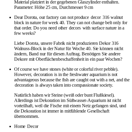
Material platziert in der gegebenen Glaszylinder enthalten.
Parameter: Höhe 25 cm, Durchmesser 9 cm
Dear Dorota, our factory can not produce
decor
316 walnut
block in nature for week 40. They can not change belt only for
that order. Do you need other
decors
with surface nature in a
few weeks?
Liebe Dorota, unsere Fabrik nicht produzieren Dekor 316
Walnuss-Block in der Natur für Woche 40. Sie können nicht
ändern, Band nur für diesen Auftrag. Benötigen Sie andere
Dekore mit Oberflächenbeschaffenheit in ein paar Wochen?
Of course we have stones (white or colorful river pebble).
However,
decoration
is in the freshwater aquarium is not
advantageous because the fish are caught out with a net, and the
decoration
is always taken into compassionate society.
Natürlich haben wir Steine ​​(weiß oder bunt Flußkiesel).
Allerdings ist Dekoration im Süßwasser-Aquarium ist nicht
vorteilhaft, weil die Fische mit einem Netz gefangen sind, und
die Dekoration ist immer in mitfühlende Gesellschaft
übernommen.
Home
Decor