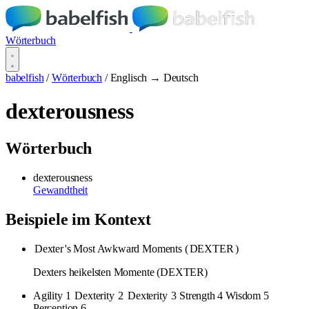
Wörterbuch
babelfish
/
Wörterbuch
/
Englisch → Deutsch
dexterousness
Wörterbuch
dexterousness
Gewandtheit
Beispiele im Kontext
Dexter
's Most Awkward Moments (
DEXTER
)
Dexters heikelsten Momente (DEXTER)
Agility 1
Dexterity
2
Dexterity
3 Strength 4 Wisdom 5
Perception 6