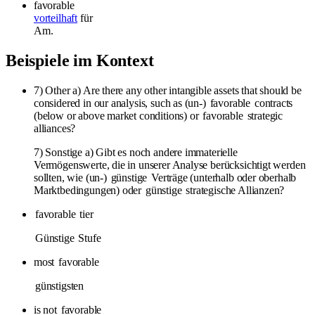
favorable
vorteilhaft
für
Am.
Beispiele im Kontext
7) Other a) Are there any other intangible assets that should be
considered in our analysis, such as (un-)
favorable
contracts
(below or above market conditions) or
favorable
strategic
alliances?
7) Sonstige a) Gibt es noch andere immaterielle
Vermögenswerte, die in unserer Analyse berücksichtigt werden
sollten, wie (un-)
günstige
Verträge (unterhalb oder oberhalb
Marktbedingungen) oder
günstige
strategische Allianzen?
favorable
tier
Günstige
Stufe
most
favorable
günstigsten
is not
favorable