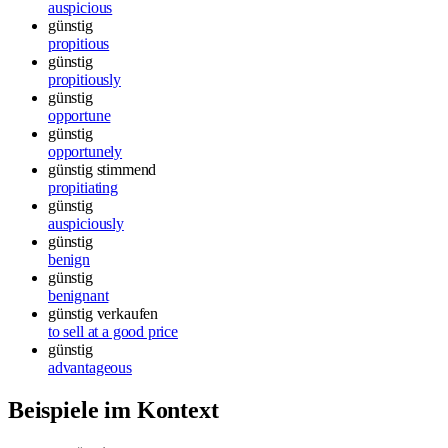
auspicious
günstig
propitious
günstig
propitiously
günstig
opportune
günstig
opportunely
günstig stimmend
propitiating
günstig
auspiciously
günstig
benign
günstig
benignant
günstig verkaufen
to sell at a good price
günstig
advantageous
Beispiele im Kontext