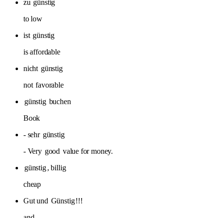
zu
günstig
to low
ist
günstig
is affordable
nicht
günstig
not
favorable
günstig
buchen
Book
- sehr
günstig
- Very
good
value for money.
günstig
, billig
cheap
Gut und
Günstig
!!!
and