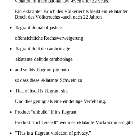
violation of international law -even after 22 years.
Ein
eklatanter
Bruch des Völkerrechts bleibt ein
eklatanter
Bruch des Völkerrechts -auch nach 22 Jahren.
flagrant
denial of justice
offensichtliche Rechtsverweigerung
flagrant
delit de cambriolage
eklatante
delit de cambriolage
and so this
flagrant
pig unto
so dass diese
eklatante
Schwein zu
That of itself is
flagrant
sin.
Und dies genügt als eine eindeutige Verfehlung.
Product “unbuild” if it’s
flagrant
Produkt "nicht erstellt" wenn es
eklatante
Vorkommnisse gibt
"This is a
flagrant
violation of privacy."