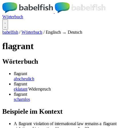
Wörterbuch
babelfish
/
Wörterbuch
/
Englisch → Deutsch
flagrant
Wörterbuch
flagrant
abscheulich
flagrant
eklatant
Widerspruch
flagrant
schamlos
Beispiele im Kontext
A
flagrant
violation of international law remains a
flagrant