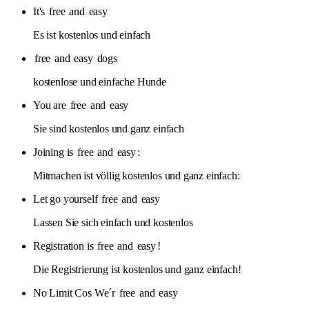
It's
free
and
easy
Es ist kostenlos und einfach
free
and
easy
dogs
kostenlose und einfache Hunde
You are
free
and
easy
Sie sind kostenlos und ganz einfach
Joining is
free
and
easy
:
Mitmachen ist völlig kostenlos und ganz einfach:
Let go yourself
free
and
easy
Lassen Sie sich einfach und kostenlos
Registration is
free
and
easy
!
Die Registrierung ist kostenlos und ganz einfach!
No Limit Cos We´r
free
and
easy