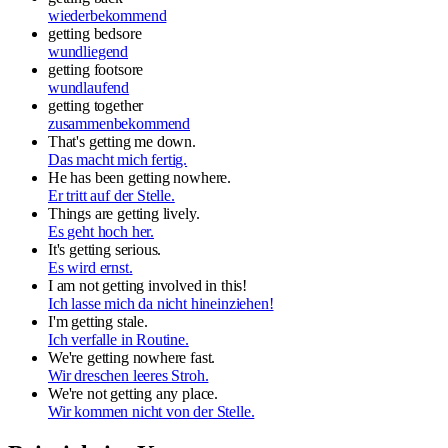
wiederbekommend
getting bedsore
wundliegend
getting footsore
wundlaufend
getting together
zusammenbekommend
That's getting me down.
Das macht mich fertig.
He has been getting nowhere.
Er tritt auf der Stelle.
Things are getting lively.
Es geht hoch her.
It's getting serious.
Es wird ernst.
I am not getting involved in this!
Ich lasse mich da nicht hineinziehen!
I'm getting stale.
Ich verfalle in Routine.
We're getting nowhere fast.
Wir dreschen leeres Stroh.
We're not getting any place.
Wir kommen nicht von der Stelle.