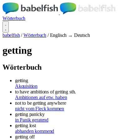
Wörterbuch
babelfish
/
Wörterbuch
/
Englisch → Deutsch
getting
Wörterbuch
getting
Akquisition
to have ambitions of getting sth.
Ambitionen auf etw. haben
not to be getting anywhere
nicht vom Fleck kommen
getting panicky
in Panik geratend
getting lost
abhanden kommend
getting off