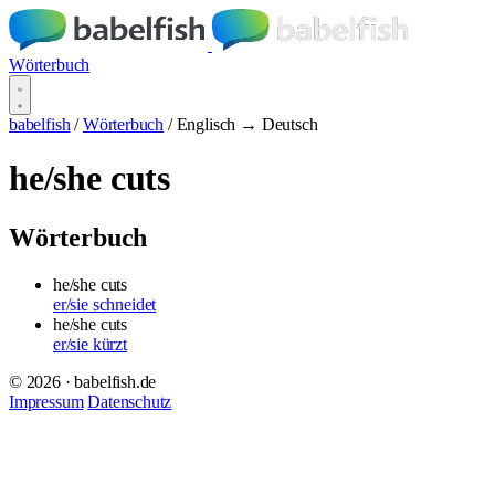
Wörterbuch
babelfish
/
Wörterbuch
/
Englisch → Deutsch
he/she cuts
Wörterbuch
he/she cuts
er/sie schneidet
he/she cuts
er/sie kürzt
© 2026 · babelfish.de
Impressum
Datenschutz