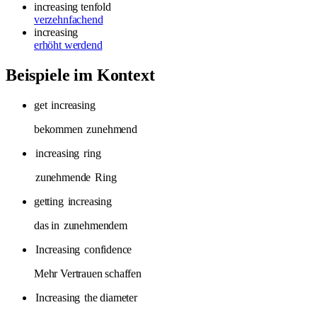
increasing tenfold
verzehnfachend
increasing
erhöht werdend
Beispiele im Kontext
get
increasing
bekommen
zunehmend
increasing
ring
zunehmende
Ring
getting
increasing
das in
zunehmendem
Increasing
confidence
Mehr Vertrauen schaffen
Increasing
the diameter