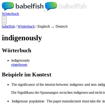
Wörterbuch
babelfish
/
Wörterbuch
/
Englisch → Deutsch
indigenously
Wörterbuch
indigenously
eingeboren
Beispiele im Kontext
The significance of the tension between
indigenes
and non-
indi
Die Signifikanz der Spannungen zwischen indigenen und nicht in
Indigenous
population The paper manufacturer must take the
i