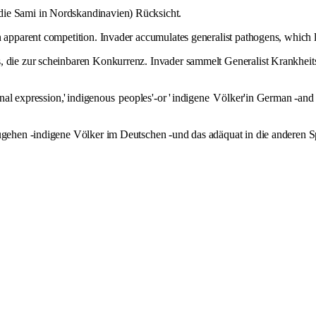
die Sami in Nordskandinavien) Rücksicht.
n apparent competition. Invader accumulates generalist pathogens, which l
, die zur scheinbaren Konkurrenz. Invader sammelt Generalist Krankheits
nal expression,'
indigenous
peoples'-or '
indigene
Völker'in German -and to
zugehen -indigene Völker im Deutschen -und das adäquat in die anderen S