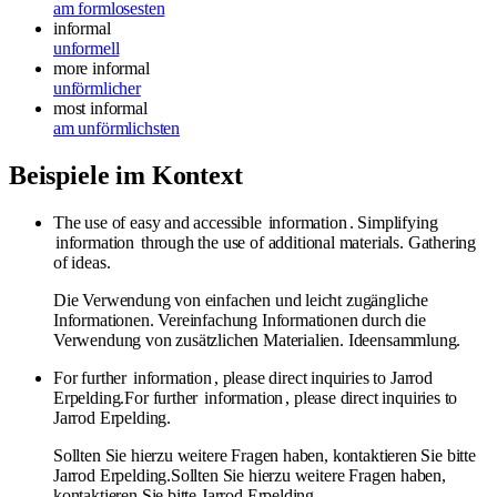
am formlosesten
informal
unformell
more informal
unförmlicher
most informal
am unförmlichsten
Beispiele im Kontext
The use of easy and accessible
information
. Simplifying
information
through the use of additional materials. Gathering
of ideas.
Die Verwendung von einfachen und leicht zugängliche
Informationen. Vereinfachung Informationen durch die
Verwendung von zusätzlichen Materialien. Ideensammlung.
For further
information
, please direct inquiries to Jarrod
Erpelding.For further
information
, please direct inquiries to
Jarrod Erpelding.
Sollten Sie hierzu weitere Fragen haben, kontaktieren Sie bitte
Jarrod Erpelding.Sollten Sie hierzu weitere Fragen haben,
kontaktieren Sie bitte Jarrod Erpelding.