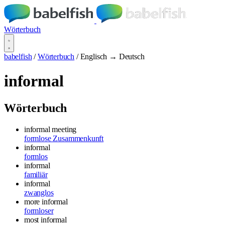
Wörterbuch
babelfish
/
Wörterbuch
/
Englisch → Deutsch
informal
Wörterbuch
informal meeting
formlose Zusammenkunft
informal
formlos
informal
familiär
informal
zwanglos
more informal
formloser
most informal