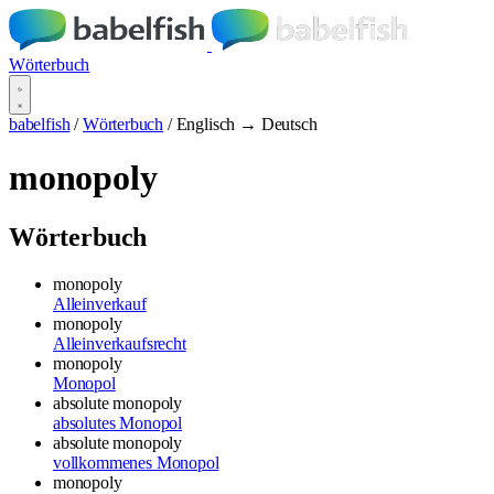
Wörterbuch
babelfish
/
Wörterbuch
/
Englisch → Deutsch
monopoly
Wörterbuch
monopoly
Alleinverkauf
monopoly
Alleinverkaufsrecht
monopoly
Monopol
absolute monopoly
absolutes Monopol
absolute monopoly
vollkommenes Monopol
monopoly