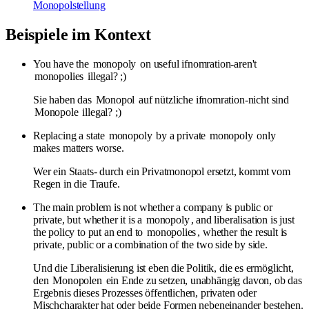
Monopolstellung
Beispiele im Kontext
You have the
monopoly
on useful ifnomration-aren't
monopolies
illegal? ;)
Sie haben das
Monopol
auf nützliche ifnomration-nicht sind
Monopole
illegal? ;)
Replacing a state
monopoly
by a private
monopoly
only
makes matters worse.
Wer ein Staats- durch ein Privatmonopol ersetzt, kommt vom
Regen in die Traufe.
The main problem is not whether a company is public or
private, but whether it is a
monopoly
, and liberalisation is just
the policy to put an end to
monopolies
, whether the result is
private, public or a combination of the two side by side.
Und die Liberalisierung ist eben die Politik, die es ermöglicht,
den
Monopolen
ein Ende zu setzen, unabhängig davon, ob das
Ergebnis dieses Prozesses öffentlichen, privaten oder
Mischcharakter hat oder beide Formen nebeneinander bestehen.