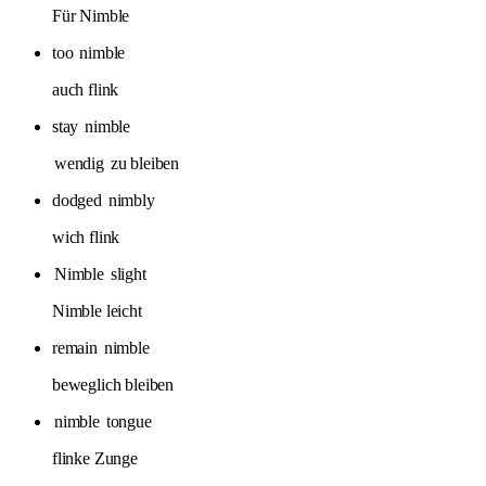
Für Nimble
too
nimble
auch flink
stay
nimble
wendig
zu bleiben
dodged
nimbly
wich flink
Nimble
slight
Nimble leicht
remain
nimble
beweglich bleiben
nimble
tongue
flinke Zunge