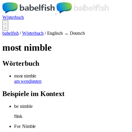
Wörterbuch
babelfish
/
Wörterbuch
/
Englisch → Deutsch
most nimble
Wörterbuch
most nimble
am wendigsten
Beispiele im Kontext
be
nimble
flink
For
Nimble