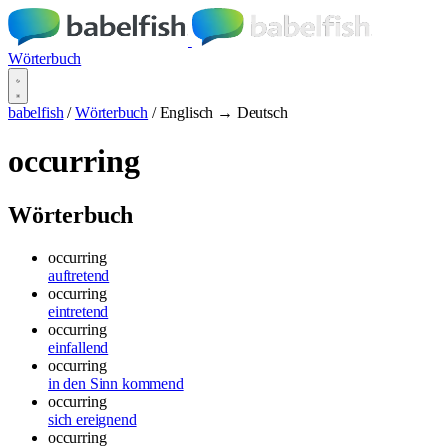
Wörterbuch
babelfish
/
Wörterbuch
/
Englisch → Deutsch
occurring
Wörterbuch
occurring
auftretend
occurring
eintretend
occurring
einfallend
occurring
in den Sinn kommend
occurring
sich ereignend
occurring