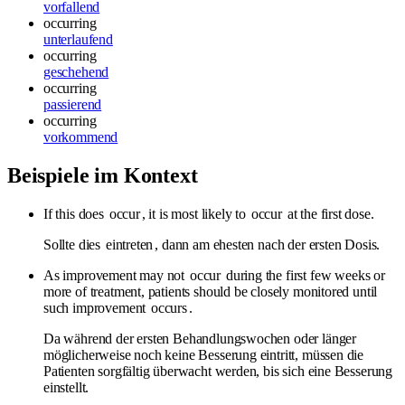
vorfallend
occurring
unterlaufend
occurring
geschehend
occurring
passierend
occurring
vorkommend
Beispiele im Kontext
If this does
occur
, it is most likely to
occur
at the first dose.
Sollte dies
eintreten
, dann am ehesten nach der ersten Dosis.
As improvement may not
occur
during the first few weeks or
more of treatment, patients should be closely monitored until
such improvement
occurs
.
Da während der ersten Behandlungswochen oder länger
möglicherweise noch keine Besserung eintritt, müssen die
Patienten sorgfältig überwacht werden, bis sich eine Besserung
einstellt.