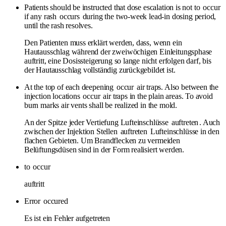
Patients should be instructed that dose escalation is not to
occur
if any rash
occurs
during the two-week lead-in dosing period,
until the rash resolves.
Den Patienten muss erklärt werden, dass, wenn ein
Hautausschlag während der zweiwöchigen Einleitungsphase
auftritt, eine Dosissteigerung so lange nicht erfolgen darf, bis
der Hautausschlag vollständig zurückgebildet ist.
At the top of each deepening
occur
air traps. Also between the
injection locations
occur
air traps in the plain areas. To avoid
burn marks air vents shall be realized in the mold.
An der Spitze jeder Vertiefung Lufteinschlüsse
auftreten
. Auch
zwischen der Injektion Stellen
auftreten
Lufteinschlüsse in den
flachen Gebieten. Um Brandflecken zu vermeiden
Belüftungsdüsen sind in der Form realisiert werden.
to
occur
auftritt
Error
occured
Es ist ein Fehler aufgetreten