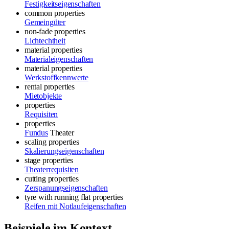
Festigkeitseigenschaften
common properties
Gemeingüter
non-fade properties
Lichtechtheit
material properties
Materialeigenschaften
material properties
Werkstoffkennwerte
rental properties
Mietobjekte
properties
Requisiten
properties
Fundus
Theater
scaling properties
Skalierungseigenschaften
stage properties
Theaterrequisiten
cutting properties
Zerspanungseigenschaften
tyre with running flat properties
Reifen mit Notlaufeigenschaften
Beispiele im Kontext