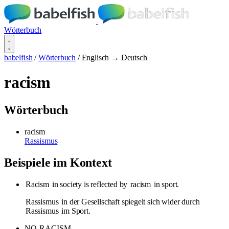
Wörterbuch
babelfish
/
Wörterbuch
/
Englisch → Deutsch
racism
Wörterbuch
racism
Rassismus
Beispiele im Kontext
Racism
in society is reflected by
racism
in sport.
Rassismus
in der Gesellschaft spiegelt sich wider durch
Rassismus
im Sport.
NO
RACISM