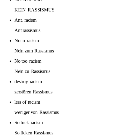
KEIN
RASSISMUS
Anti
racism
Antirassismus
No to
racism
Nein zum
Rassismus
No too
racism
Nein zu
Rassismus
destroy
racism
zerstören
Rassismus
less of
racism
weniger von
Rassismus
So fuck
racism
So ficken
Rassismus