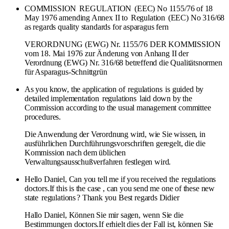
COMMISSION
REGULATION
(EEC) No 1155/76 of 18
May 1976 amending Annex II to
Regulation
(EEC) No 316/68
as regards quality standards for asparagus fern
VERORDNUNG (EWG) Nr. 1155/76 DER KOMMISSION
vom 18. Mai 1976 zur Änderung von Anhang II der
Verordnung (EWG) Nr. 316/68 betreffend die Qualitätsnormen
für Asparagus-Schnittgrün
As you know, the application of
regulations
is guided by
detailed implementation
regulations
laid down by the
Commission according to the usual management committee
procedures.
Die Anwendung der Verordnung wird, wie Sie wissen, in
ausführlichen Durchführungsvorschriften geregelt, die die
Kommission nach dem üblichen
Verwaltungsausschußverfahren festlegen wird.
Hello Daniel, Can you tell me if you received the
regulations
doctors.If this is the case , can you send me one of these new
state
regulations
? Thank you Best regards Didier
Hallo Daniel, Können Sie mir sagen, wenn Sie die
Bestimmungen doctors.If erhielt dies der Fall ist, können Sie