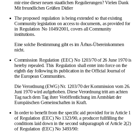
mir eine dieser neuen staatlichen Regulierungen? Vielen Dank
Mit freundlichen Grüßen Didier
The proposed
regulation
is being extended so that existing
Community legislation on access to documents, as provided for
in
Regulation
No 1049/2001, covers all Community
institutions.
Eine solche Bestimmung gibt es im Århus-Übereinkommen
nicht.
Commission
Regulation
(EEC) No 1203/70 of 26 June 1970 is
hereby repealed. This
Regulation
shall enter into force on the
eighth day following its publication in the Official Journal of
the European Communities.
Die Verordnung (EWG) Nr. 1203/70 der Kommission vom 26.
Juni 1970 wird aufgehoben. Diese Verordnung tritt am achten
Tag nach dem Tag ihrer Veröffentlichung im Amtsblatt der
Europäischen Gemeinschaften in Kraft.
In order to benefit from the specific aid provided for in Article 1
of
Regulation
(EEC) No 1323/90, a producer fullfilling the
conditions laid down in the second subparagraph of Article 2(2)
of
Regulation
(EEC) No 3493/90: