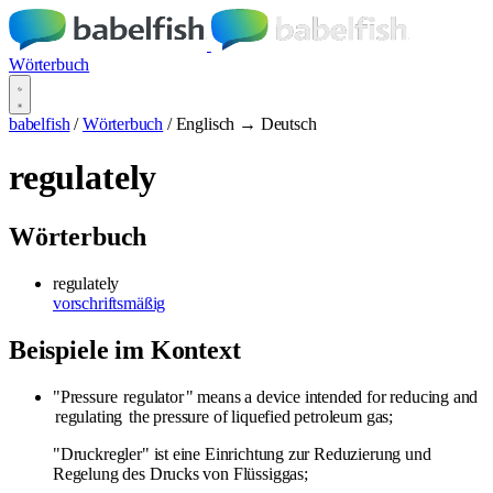
Wörterbuch
babelfish
/
Wörterbuch
/
Englisch → Deutsch
regulately
Wörterbuch
regulately
vorschriftsmäßig
Beispiele im Kontext
"Pressure
regulator
" means a device intended for reducing and
regulating
the pressure of liquefied petroleum gas;
"Druckregler" ist eine Einrichtung zur Reduzierung und
Regelung des Drucks von Flüssiggas;