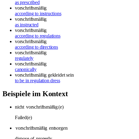
as prescribed
vorschriftsmäßig
according to instructions
vorschriftsmäßig
as instructed
vorschriftsmäßig
according to regulations
vorschriftsmäßig
according to directions
vorschriftsmäßig
regulately
vorschriftsmäßig
canonically
vorschriftsmäßig gekleidet sein
to be in regulation dress
Beispiele im Kontext
nicht
vorschriftsmäßig
(e)
Failed(e)
vorschriftsmäßig
entsorgen
dispose of
properly