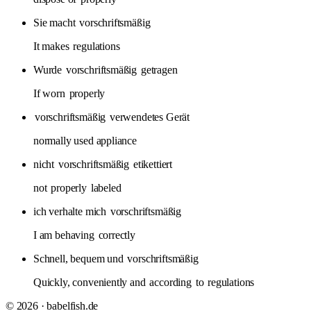
Sie macht
vorschriftsmäßig
It makes
regulations
Wurde
vorschriftsmäßig
getragen
If worn
properly
vorschriftsmäßig
verwendetes Gerät
normally used appliance
nicht
vorschriftsmäßig
etikettiert
not
properly
labeled
ich verhalte mich
vorschriftsmäßig
I am behaving
correctly
Schnell, bequem und
vorschriftsmäßig
Quickly, conveniently and
according
to
regulations
© 2026 · babelfish.de