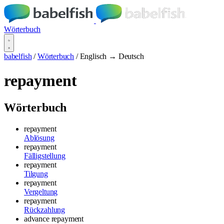
Wörterbuch
babelfish
/
Wörterbuch
/
Englisch → Deutsch
repayment
Wörterbuch
repayment
Ablösung
repayment
Fälligstellung
repayment
Tilgung
repayment
Vergeltung
repayment
Rückzahlung
advance repayment