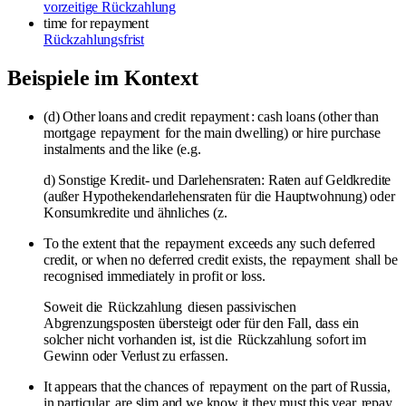
vorzeitige Rückzahlung
time for repayment
Rückzahlungsfrist
Beispiele im Kontext
(d) Other loans and credit
repayment
: cash loans (other than
mortgage
repayment
for the main dwelling) or hire purchase
instalments and the like (e.g.
d) Sonstige Kredit- und Darlehensraten: Raten auf Geldkredite
(außer Hypothekendarlehensraten für die Hauptwohnung) oder
Konsumkredite und ähnliches (z.
To the extent that the
repayment
exceeds any such deferred
credit, or when no deferred credit exists, the
repayment
shall be
recognised immediately in profit or loss.
Soweit die
Rückzahlung
diesen passivischen
Abgrenzungsposten übersteigt oder für den Fall, dass ein
solcher nicht vorhanden ist, ist die
Rückzahlung
sofort im
Gewinn oder Verlust zu erfassen.
It appears that the chances of
repayment
on the part of Russia,
in particular, are slim and we know it they must this year
repay