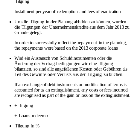
Tilgung
Installment per year of
redemption
and fees of eradication
Um die
Tilgung
in der Planung abbilden zu können, wurden
die
Tilgungen
der Unternehmenskredite aus dem Jahr 2013 zu
Grunde gelegt.
In order to successfully reflect the
repayment
in the planning,
the
repayments
were based on the 2013 corporate
loans
.
Wird ein Austausch von Schuldinstrumenten oder die
Änderung der Vertragsbedingungen wie eine
Tilgung
bilanziert, so sind alle angefallenen Kosten oder Gebühren als
Teil des Gewinns oder Verlusts aus der
Tilgung
zu buchen.
If an exchange of debt instruments or modification of terms is
accounted for as an extinguishment, any costs or fees incurred
are recognised as part of the gain or loss on the extinguishment.
+
Tilgung
+
Loans
redeemed
Tilgung
in %