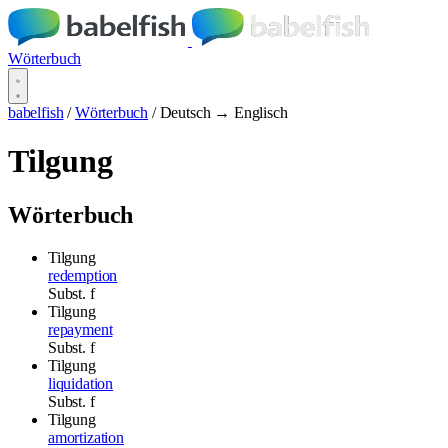
Wörterbuch
babelfish
/
Wörterbuch
/
Deutsch → Englisch
Tilgung
Wörterbuch
Tilgung
redemption
Subst.
f
Tilgung
repayment
Subst.
f
Tilgung
liquidation
Subst.
f
Tilgung
amortization