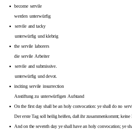
become
servile
werden
unterwürfig
servile
and tacky
unterwürfig
und klebrig
the
servile
laborers
die
servile
Arbeiter
servile
and submissive.
unterwürfig
und devot.
inciting
servile
insurrection
Anstiftung zu
unterwürfigen
Aufstand
On the first day shall be an holy convocation: ye shall do no
serv
Der erste Tag soll heilig heißen, daß ihr zusammenkommt; keine Di
And on the seventh day ye shall have an holy convocation; ye sh