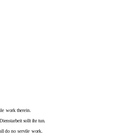
ile
work therein.
enstarbeit sollt ihr tun.
all do no
servile
work.