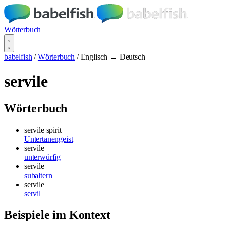
Wörterbuch
babelfish
/
Wörterbuch
/
Englisch → Deutsch
servile
Wörterbuch
servile spirit
Untertanengeist
servile
unterwürfig
servile
subaltern
servile
servil
Beispiele im Kontext